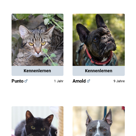
Kennenlernen
Kennenlernen
Punto
Arnold
1 Jahr
9 Jahre