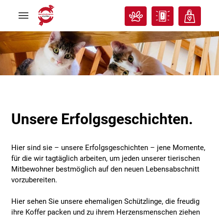
Rund
Rund
ums
ums
Tier
Tier


Tierisches
Tierisches
Klassenzimmer
Klassenzimmer


Über
Über
uns
uns


Ich
Ich
will
will
helfen!
helfen!


Unsere Erfolgsgeschichten.
Hier sind sie – unsere Erfolgsgeschichten – jene Momente,
für die wir tagtäglich arbeiten, um jeden unserer tierischen
Mitbewohner bestmöglich auf den neuen Lebensabschnitt
vorzubereiten.
Hier sehen Sie unsere ehemaligen Schützlinge, die freudig
ihre Koffer packen und zu ihrem Herzensmenschen ziehen