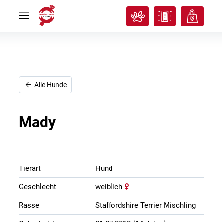
Rund
Rund
ums
ums
Tier
Tier


Tierisches
Tierisches
Klassenzimmer
Klassenzimmer


Über
Über
uns
uns


Ich
Ich
Alle Hunde
will
will
helfen!
helfen!


Mady
Tierart
Hund
Geschlecht
weiblich
Rasse
Staffordshire Terrier Mischling