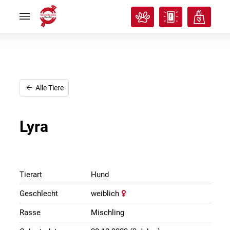
Rund
Rund
ums
ums
Tier
Tier


Tierisches
Tierisches
Klassenzimmer
Klassenzimmer


Über
Über
uns
uns


Ich
Ich
Alle Tiere
will
will
helfen!
helfen!


Lyra
Tierart
Hund
Geschlecht
weiblich
Rasse
Mischling