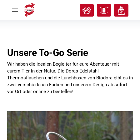
Rund
Rund
ums
ums
Tier
Tier


Tierisches
Tierisches
Klassenzimmer
Klassenzimmer


Über
Über
uns
uns


Unsere To-Go Serie
Ich
Ich
will
will
helfen!
helfen!
Wir haben die idealen Begleiter für eure Abenteuer mit


eurem Tier in der Natur. Die Doras Edelstahl
Thermosflaschen und die Lunchboxen von Biodora gibt es in
zwei verschiedenen Farben und unserem Design ab sofort
vor Ort oder online zu bestellen!