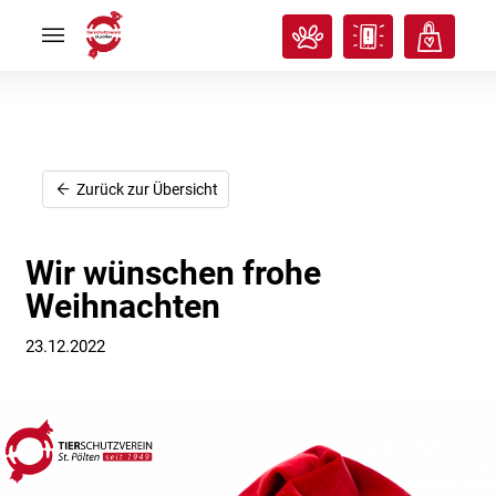
Rund
Rund
ums
ums
Tier
Tier


Tierisches
Tierisches
Klassenzimmer
Klassenzimmer


Über
Über
uns
uns


Ich
Ich
Zurück zur Übersicht
will
will
helfen!
helfen!


Wir wünschen frohe
Weihnachten
23.12.2022