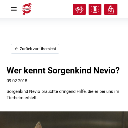
Rund
Rund
ums
ums
Tier
Tier


Tierisches
Tierisches
Klassenzimmer
Klassenzimmer


Über
Über
uns
uns


Ich
Ich
Zurück zur Übersicht
will
will
helfen!
helfen!


Wer kennt Sorgenkind Nevio?
09.02.2018
Sorgenkind Nevio brauchte dringend Hilfe, die er bei uns im
Tierheim erhielt.