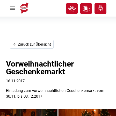
Rund
Rund
ums
ums
Tier
Tier


Tierisches
Tierisches
Klassenzimmer
Klassenzimmer


Über
Über
uns
uns


Ich
Ich
Zurück zur Übersicht
will
will
helfen!
helfen!


Vorweihnachtlicher
Geschenkemarkt
16.11.2017
Einladung zum vorweihnachtlichen Geschenkemarkt vom
30.11. bis 03.12.2017