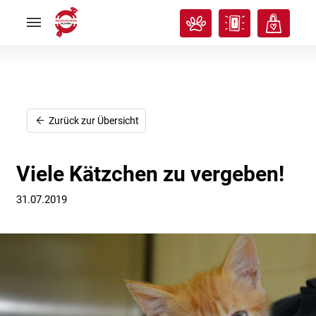
Rund
Rund
ums
ums
Tier
Tier


Tierisches
Tierisches
Klassenzimmer
Klassenzimmer


Über
Über
uns
uns


Ich
Ich
Zurück zur Übersicht
will
will
helfen!
helfen!


Viele Kätzchen zu vergeben!
31.07.2019