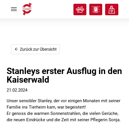
Rund
Rund
ums
ums
Tier
Tier


Tierisches
Tierisches
Klassenzimmer
Klassenzimmer


Über
Über
uns
uns


Ich
Ich
Zurück zur Übersicht
will
will
helfen!
helfen!


Stanleys erster Ausflug in den
Kaiserwald
21.02.2024
Unser sensibler Stanley, der vor einigen Monaten mit seiner
Familie ins Tierheim kam, war begeistert!
Er genoss die warmen Sonnenstrahlen, die vielen Gerüche,
die neuen Eindrücke und die Zeit mit seiner Pflegerin Sonja.