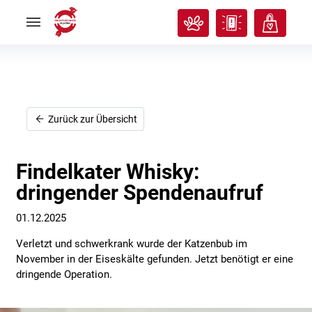
Rund
Rund
ums
ums
Tier
Tier


Tierisches
Tierisches
Klassenzimmer
Klassenzimmer


Über
Über
uns
uns


Ich
Ich
Zurück zur Übersicht
will
will
helfen!
helfen!


Findelkater Whisky:
dringender Spendenaufruf
01.12.2025
Verletzt und schwerkrank wurde der Katzenbub im
November in der Eiseskälte gefunden. Jetzt benötigt er eine
dringende Operation.