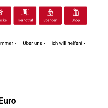
ecke
Tiernotruf
Spenden
Shop
zimmer
Über uns
Ich will helfen!



Euro