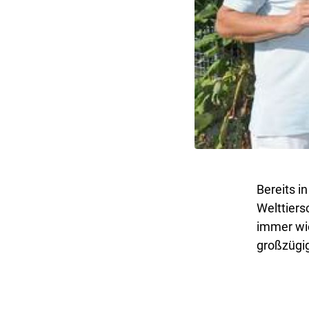
Bereits i
Welttiers
immer wie
großzügi