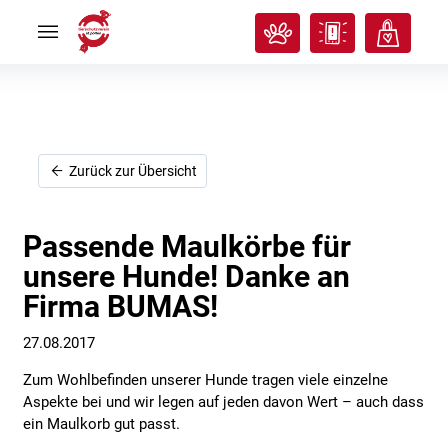
Rund
Rund
ums
ums
Tier
Tier


Tierisches
Tierisches
Klassenzimmer
Klassenzimmer


Über
Über
uns
uns


Ich
Ich
Zurück zur Übersicht
will
will
helfen!
helfen!


Passende Maulkörbe für
unsere Hunde! Danke an
Firma BUMAS!
27.08.2017
Zum Wohlbefinden unserer Hunde tragen viele einzelne
Aspekte bei und wir legen auf jeden davon Wert – auch dass
ein Maulkorb gut passt.