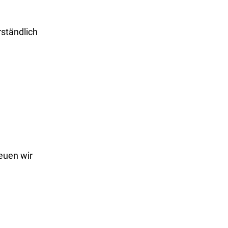
rständlich
euen wir