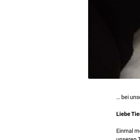
… bei uns
Liebe Tie
Einmal me
unseren T