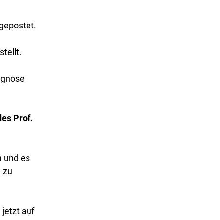
 gepostet.
tellt.
iagnose
es Prof.
n und es
h zu
 jetzt auf