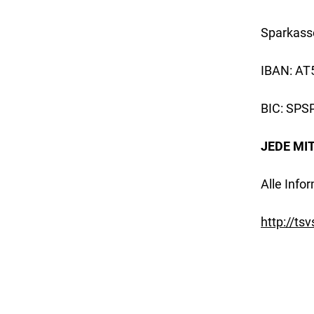
Sparkass
IBAN: AT
BIC: SP
JEDE MI
Alle Infor
http://ts