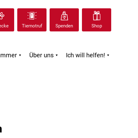
ecke
Tiernotruf
Spenden
Shop
zimmer
Über uns
Ich will helfen!



n