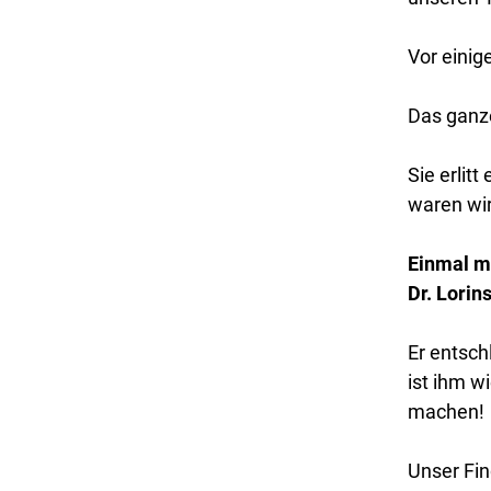
Vor einig
Das ganze
Sie erlit
waren wir
Einmal me
Dr. Lorin
Er entsch
ist ihm w
machen!
Unser Fin