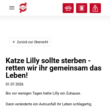
Rund
Rund
ums
ums
Tier
Tier


Tierisches
Tierisches
Klassenzimmer
Klassenzimmer


Über
Über
uns
uns


Ich
Ich
Zurück zur Übersicht
will
will
helfen!
helfen!


Katze Lilly sollte sterben -
retten wir ihr gemeinsam das
Leben!
01.07.2026
Bis vor wenigen Tagen hatte Lilly ein Zuhause.
Dann veränderte ein Autounfall ihr Leben schlagartig.