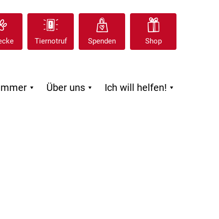
ecke
Tiernotruf
Spenden
Shop
zimmer
Über uns
Ich will helfen!


