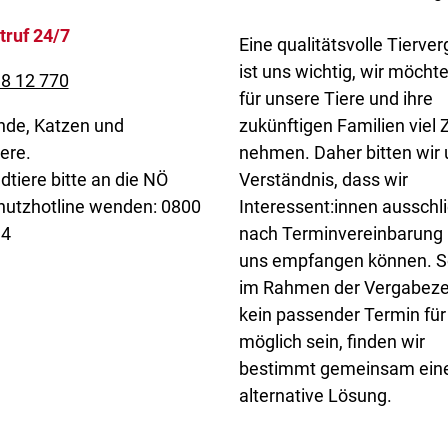
truf 24/7
Eine qualitätsvolle Tierve
ist uns wichtig, wir möcht
8 12 770
für unsere Tiere und ihre
nde, Katzen und
zukünftigen Familien viel Z
ere.
nehmen. Daher bitten wir
dtiere bitte an die NÖ
Verständnis, dass wir
hutzhotline wenden: 0800
Interessent:innen ausschli
34
nach Terminvereinbarung 
uns empfangen können. So
im Rahmen der Vergabeze
kein passender Termin für
möglich sein, finden wir
bestimmt gemeinsam ein
alternative Lösung.