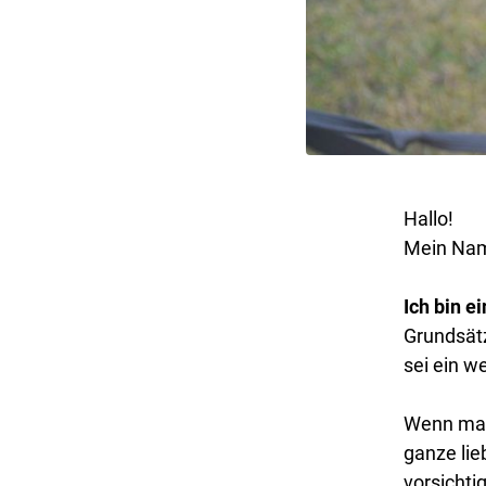
Hallo!
Mein Name
Ich bin e
Grundsätz
sei ein w
Wenn man 
ganze lie
vorsichtig