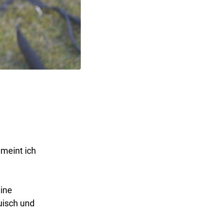
 meint ich
eine
uisch und