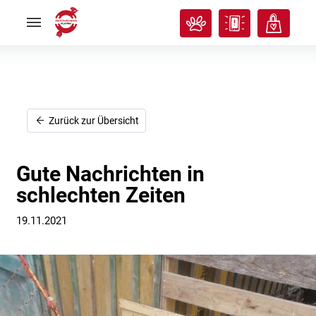
Rund
Rund
ums
ums
Tier
Tier


Tierisches
Tierisches
Klassenzimmer
Klassenzimmer


Über
Über
uns
uns


Ich
Ich
Zurück zur Übersicht
will
will
helfen!
helfen!


Gute Nachrichten in
schlechten Zeiten
19.11.2021