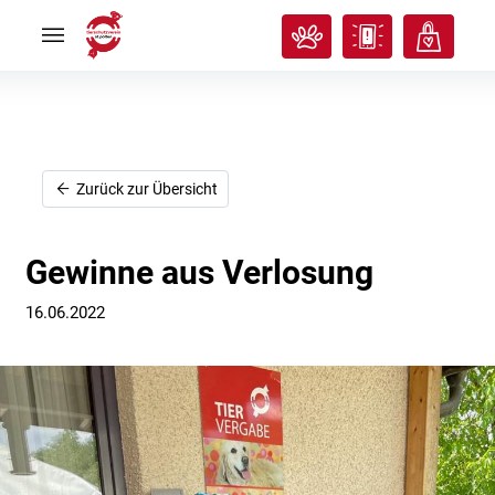
Rund
Rund
ums
ums
Tier
Tier


Tierisches
Tierisches
Klassenzimmer
Klassenzimmer


Über
Über
uns
uns


Ich
Ich
Zurück zur Übersicht
will
will
helfen!
helfen!


Gewinne aus Verlosung
16.06.2022