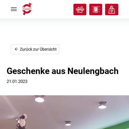
Rund
Rund
ums
ums
Tier
Tier


Tierisches
Tierisches
Klassenzimmer
Klassenzimmer


Über
Über
uns
uns


Ich
Ich
Zurück zur Übersicht
will
will
helfen!
helfen!


Geschenke aus Neulengbach
21.01.2023