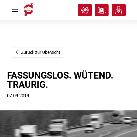
Rund
Rund
ums
ums
Tier
Tier


Tierisches
Tierisches
Klassenzimmer
Klassenzimmer


Über
Über
uns
uns


Ich
Ich
Zurück zur Übersicht
will
will
helfen!
helfen!


FASSUNGSLOS. WÜTEND.
TRAURIG.
07.09.2019