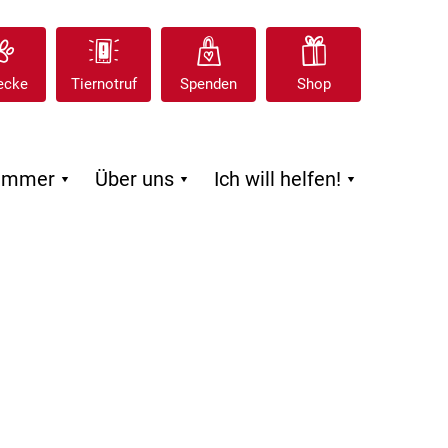
ecke
Tiernotruf
Spenden
Shop
zimmer
Über uns
Ich will helfen!


