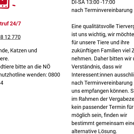
DI-SA 13:00 -17:00
nach Terminvereinbarung
truf 24/7
Eine qualitätsvolle Tierve
ist uns wichtig, wir möcht
8 12 770
für unsere Tiere und ihre
nde, Katzen und
zukünftigen Familien viel Z
ere.
nehmen. Daher bitten wir
dtiere bitte an die NÖ
Verständnis, dass wir
hutzhotline wenden: 0800
Interessent:innen ausschli
34
nach Terminvereinbarung 
uns empfangen können. So
im Rahmen der Vergabeze
kein passender Termin für
möglich sein, finden wir
bestimmt gemeinsam ein
alternative Lösung.