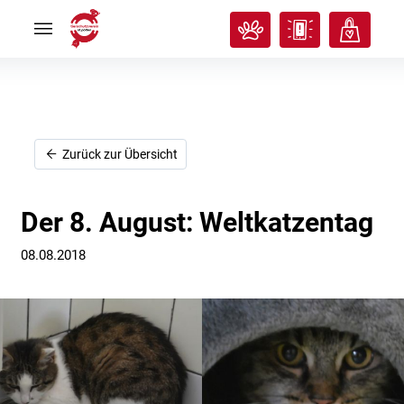
Rund
Rund
ums
ums
Tier
Tier


Tierisches
Tierisches
Klassenzimmer
Klassenzimmer


Über
Über
uns
uns


Ich
Ich
Zurück zur Übersicht
will
will
helfen!
helfen!


Der 8. August: Weltkatzentag
08.08.2018