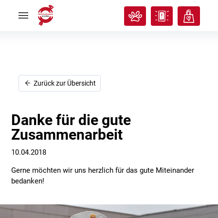
Rund
Rund
ums
ums
Tier
Tier


Tierisches
Tierisches
Klassenzimmer
Klassenzimmer


Über
Über
uns
uns


Ich
Ich
Zurück zur Übersicht
will
will
helfen!
helfen!


Danke für die gute
Zusammenarbeit
10.04.2018
Gerne möchten wir uns herzlich für das gute Miteinander
bedanken!