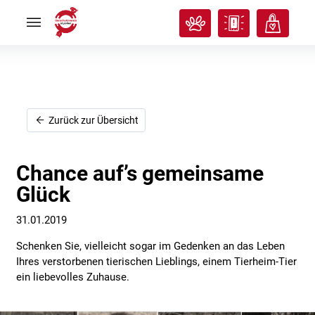
Rund
Rund
ums
ums
Tier
Tier


Tierisches
Tierisches
Klassenzimmer
Klassenzimmer


Über
Über
uns
uns


Ich
Ich
Zurück zur Übersicht
will
will
helfen!
helfen!


Chance auf’s gemeinsame
Glück
31.01.2019
Schenken Sie, vielleicht sogar im Gedenken an das Leben
Ihres verstorbenen tierischen Lieblings, einem Tierheim-Tier
ein liebevolles Zuhause.