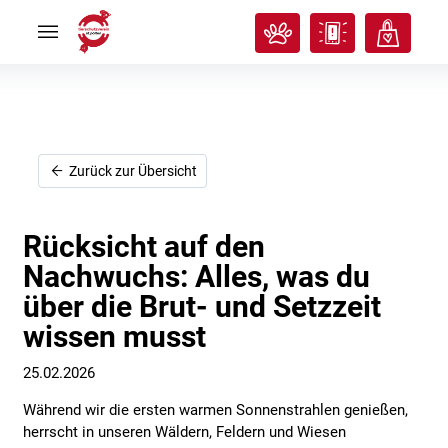
Rund
Rund
ums
ums
Tier
Tier


Tierisches
Tierisches
Klassenzimmer
Klassenzimmer


Über
Über
uns
uns


Ich
Ich
Zurück zur Übersicht
will
will
helfen!
helfen!


Rücksicht auf den
Nachwuchs: Alles, was du
über die Brut- und Setzzeit
wissen musst
25.02.2026
Während wir die ersten warmen Sonnenstrahlen genießen,
herrscht in unseren Wäldern, Feldern und Wiesen