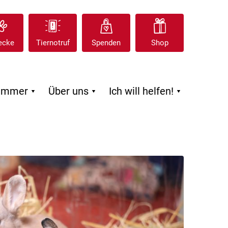
ecke
Tiernotruf
Spenden
Shop
zimmer
Über uns
Ich will helfen!


