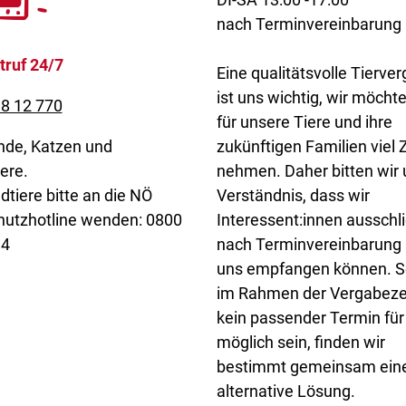
nach Terminvereinbarung
truf 24/7
Eine qualitätsvolle Tierve
ist uns wichtig, wir möcht
8 12 770
für unsere Tiere und ihre
nde, Katzen und
zukünftigen Familien viel Z
ere.
nehmen. Daher bitten wir
dtiere bitte an die NÖ
Verständnis, dass wir
hutzhotline wenden: 0800
Interessent:innen ausschli
34
nach Terminvereinbarung 
uns empfangen können. So
im Rahmen der Vergabeze
kein passender Termin für
möglich sein, finden wir
bestimmt gemeinsam ein
alternative Lösung.