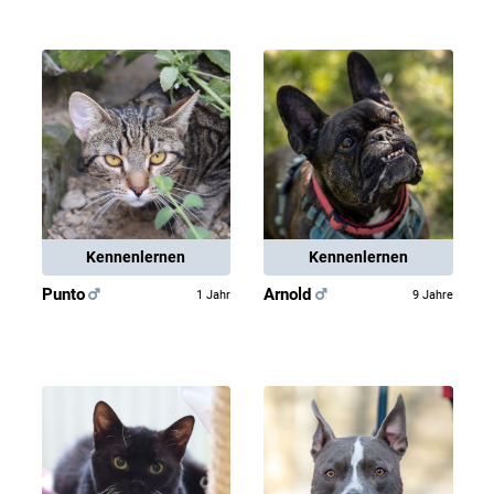
Kennenlernen
Kennenlernen
Punto
Arnold
1 Jahr
9 Jahre