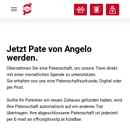
Rund
Rund
ums
ums
Tier
Tier


Tierisches
Tierisches
Klassenzimmer
Klassenzimmer


Über
Über
uns
uns


Jetzt Pate von Angelo
Ich
Ich
will
will
werden.
helfen!
helfen!


Übernehmen Sie eine Patenschaft, um unsere Tiere direkt
mit einer monatlichen Spende zu unterstützen.
Sie erhalten von uns eine Patenschaftsurkunde, Digital oder
per Post.
Sollte Ihr Patentier ein neues Zuhause gefunden haben, wird
Ihre Patenschaft automatisch auf ein anderes Tier
übertragen. Ihre abgeschlossene Patenschaft ist jederzeit
per E-mail an office@tsvstp.at kündbar.